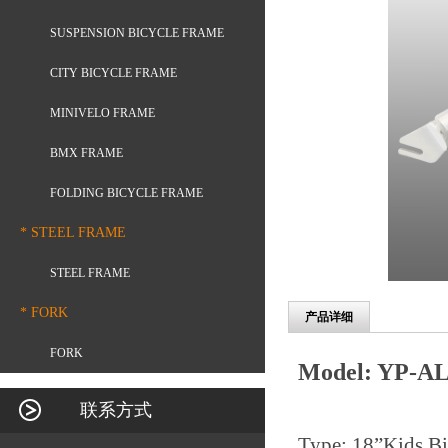
SUSPENSION BICYCLE FRAME
CITY BICYCLE FRAME
MINIVELO FRAME
BMX FRAME
FOLDING BICYCLE FRAME
* STEEL FRAME
STEEL FRAME
* FORK
产品详细
FORK
Model: YP-AL
联系方式
Type: 18
”
Kids Bi